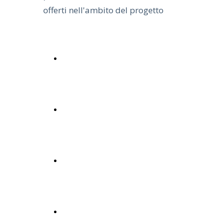
offerti nell'ambito del progetto
Locandina generale degli eventi di
aggior
sensibilizzazione
Locandina evento di
r MCPT
sensibilizzazione del 15-10-2024
Locandina evento di
sensibilizzazione del 17-10-2024
Locandina evento di